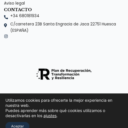
Aviso legal
CONTACTO
+34 680181934⁣
C/carretera 23B Santa Engracia de Jaca 22751 Huesca
(ESPAÑA)⁣
I
n
s
t
a
g
r
a
m
Utilizamos cookies para ofrecerte la mejor experiencia en
nuestra web.
Puedes aprender más sobre qué cookies utilizamos o
desactivarlas en los
ajustes
.
Aceptar