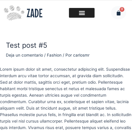
Ir
al
0
Carri
contenido
Navegación
de
entradas
Test post #5
Deja un comentario
/
Fashion
/ Por
carlosmr
Lorem ipsum dolor sit amet, consectetur adipiscing elit. Suspendisse
interdum arcu vitae tortor accumsan, at gravida diam sollicitudin.
Sed at dolor mattis, sagittis orci eget, pretium odio. Pellentesque
habitant morbi tristique senectus et netus et malesuada fames ac
turpis egestas. Aenean ultricies augue vel condimentum
condimentum. Curabitur urna ex, scelerisque et sapien vitae, lacinia
aliquam velit. Duis at tincidunt augue, sit amet tristique tellus.
Phasellus molestie purus felis, in fringilla erat blandit ac. In sollicitudin
turpis vel nisl cursus ullamcorper. Pellentesque aliquet eleifend leo
quis interdum. Vivamus risus erat, posuere tempus varius a, convallis