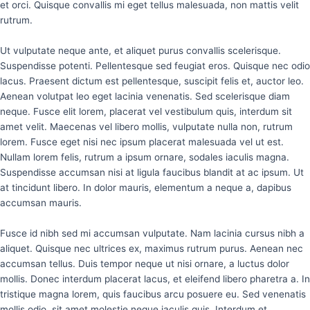
et orci. Quisque convallis mi eget tellus malesuada, non mattis velit
rutrum.
Ut vulputate neque ante, et aliquet purus convallis scelerisque.
Suspendisse potenti. Pellentesque sed feugiat eros. Quisque nec odio
lacus. Praesent dictum est pellentesque, suscipit felis et, auctor leo.
Aenean volutpat leo eget lacinia venenatis. Sed scelerisque diam
neque. Fusce elit lorem, placerat vel vestibulum quis, interdum sit
amet velit. Maecenas vel libero mollis, vulputate nulla non, rutrum
lorem. Fusce eget nisi nec ipsum placerat malesuada vel ut est.
Nullam lorem felis, rutrum a ipsum ornare, sodales iaculis magna.
Suspendisse accumsan nisi at ligula faucibus blandit at ac ipsum. Ut
at tincidunt libero. In dolor mauris, elementum a neque a, dapibus
accumsan mauris.
Fusce id nibh sed mi accumsan vulputate. Nam lacinia cursus nibh a
aliquet. Quisque nec ultrices ex, maximus rutrum purus. Aenean nec
accumsan tellus. Duis tempor neque ut nisi ornare, a luctus dolor
mollis. Donec interdum placerat lacus, et eleifend libero pharetra a. In
tristique magna lorem, quis faucibus arcu posuere eu. Sed venenatis
mollis odio, sit amet molestie neque iaculis quis. Interdum et