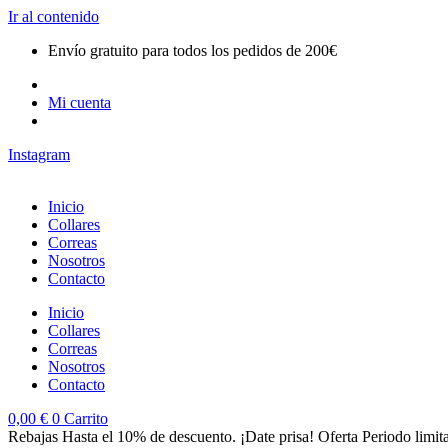
Ir al contenido
Envío gratuito para todos los pedidos de 200€
Mi cuenta
Instagram
Inicio
Collares
Correas
Nosotros
Contacto
Inicio
Collares
Correas
Nosotros
Contacto
0,00
€
0
Carrito
Rebajas Hasta el 10% de descuento. ¡Date prisa! Oferta Periodo limit