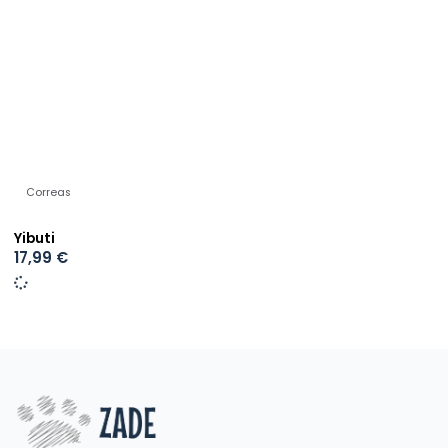
Correas
Yibuti
17,99
€