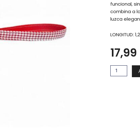
funcional, 
combina a la
luzca elegan
LONGITUD: 1,
17,99
Cuadros
rojos
cantidad