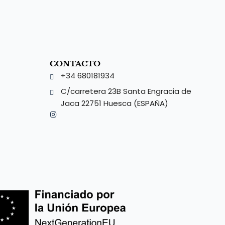
CONTACTO
+34 680181934⁣
C/carretera 23B Santa Engracia de
Jaca 22751 Huesca (ESPAÑA)⁣
I
n
s
t
a
g
r
a
m