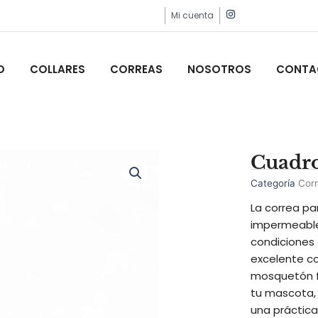
I
Mi cuenta
n
s
t
a
g
O
COLLARES
CORREAS
NOSOTROS
CONTA
r
a
m
Cuadro
Categoría
Cor
La correa pa
impermeable 
condiciones 
excelente co
mosquetón fu
tu mascota, 
una práctica 